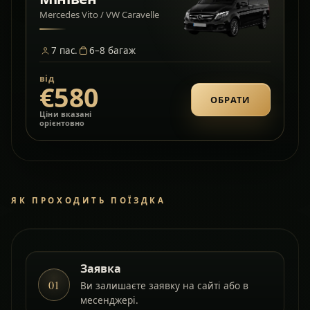
Mercedes Vito / VW Caravelle
7
пас.
6–8
багаж
від
€580
ОБРАТИ
Ціни вказані
орієнтовно
ЯК ПРОХОДИТЬ ПОЇЗДКА
Заявка
01
Ви залишаєте заявку на сайті або в
месенджері.