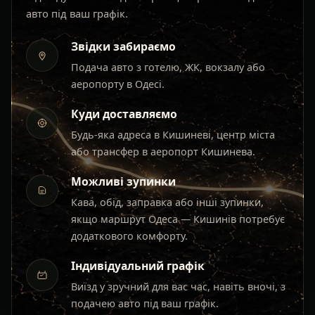
авто під ваш графік.
Звідки забираємо
Подача авто з готелю, ЖК, вокзалу або
аеропорту в Одесі.
Куди доставляємо
Будь-яка адреса в Кишиневі, центр міста
або трансфер в аеропорт Кишинева.
Можливі зупинки
Кава, обід, заправка або інші зупинки,
якщо маршрут Одеса — Кишинів потребує
додаткового комфорту.
Індивідуальний графік
Виїзд у зручний для вас час, навіть вночі, з
подачею авто під ваш графік.