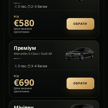
3
пас.
2–3
багаж
від
€580
ОБРАТИ
Ціни вказані
орієнтовно
Преміум
Mercedes S-Class / Audi A8
3
пас.
3–4
багаж
від
€690
ОБРАТИ
Ціни вказані
орієнтовно
Мінівен