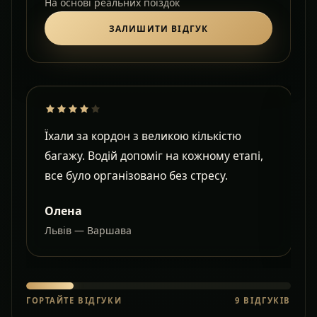
На основі реальних поїздок
ЗАЛИШИТИ ВІДГУК
Їхали за кордон з великою кількістю
Д
багажу. Водій допоміг на кожному етапі,
в
все було організовано без стресу.
с
Олена
Львів — Варшава
О
ГОРТАЙТЕ ВІДГУКИ
9
ВІДГУКІВ