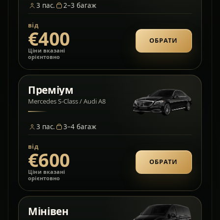
3
пас.
2–3
багаж
від
€400
ОБРАТИ
Ціни вказані
орієнтовно
Преміум
Mercedes S-Class / Audi A8
3
пас.
3–4
багаж
від
€600
ОБРАТИ
Ціни вказані
орієнтовно
Мінівен