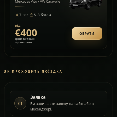
Mercedes Vito / VW Caravelle
7
пас.
6–8
багаж
від
€400
ОБРАТИ
Ціни вказані
орієнтовно
ЯК ПРОХОДИТЬ ПОЇЗДКА
Заявка
01
Ви залишаєте заявку на сайті або в
месенджері.