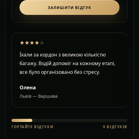
ЗАЛИШИТИ ВІДГУК
Їхали за кордон з великою кількістю
Д
багажу. Водій допоміг на кожному етапі,
в
все було організовано без стресу.
с
Олена
Львів — Варшава
О
ГОРТАЙТЕ ВІДГУКИ
9
ВІДГУКІВ