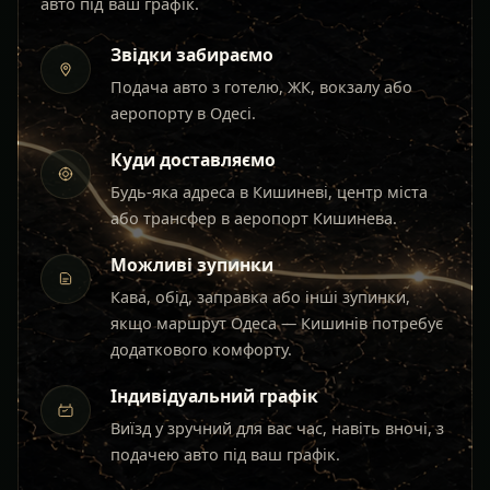
авто під ваш графік.
Звідки забираємо
Подача авто з готелю, ЖК, вокзалу або
аеропорту в Одесі.
Куди доставляємо
Будь-яка адреса в Кишиневі, центр міста
або трансфер в аеропорт Кишинева.
Можливі зупинки
Кава, обід, заправка або інші зупинки,
якщо маршрут Одеса — Кишинів потребує
додаткового комфорту.
Індивідуальний графік
Виїзд у зручний для вас час, навіть вночі, з
подачею авто під ваш графік.