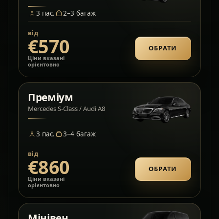
3
пас.
2–3
багаж
від
€570
ОБРАТИ
Ціни вказані
орієнтовно
Преміум
Mercedes S-Class / Audi A8
3
пас.
3–4
багаж
від
€860
ОБРАТИ
Ціни вказані
орієнтовно
Мінівен