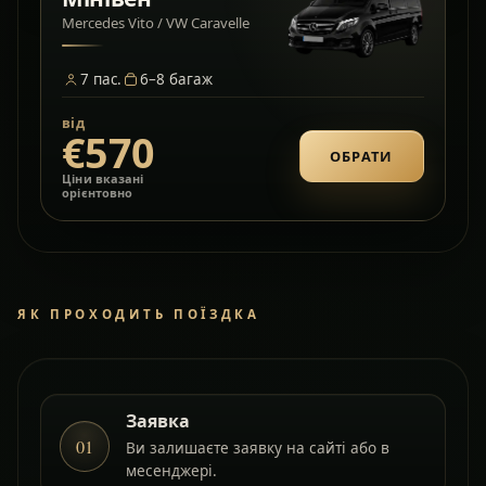
Mercedes Vito / VW Caravelle
7
пас.
6–8
багаж
від
€570
ОБРАТИ
Ціни вказані
орієнтовно
ЯК ПРОХОДИТЬ ПОЇЗДКА
Заявка
01
Ви залишаєте заявку на сайті або в
месенджері.