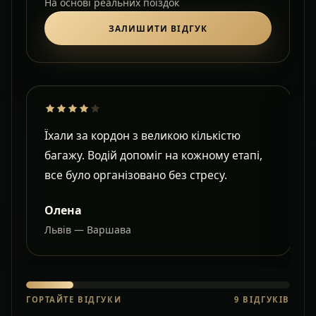
На основі реальних поїздок
ЗАЛИШИТИ ВІДГУК
Їхали за кордон з великою кількістю
Д
багажу. Водій допоміг на кожному етапі,
в
все було організовано без стресу.
с
Олена
Львів — Варшава
О
ГОРТАЙТЕ ВІДГУКИ
9
ВІДГУКІВ